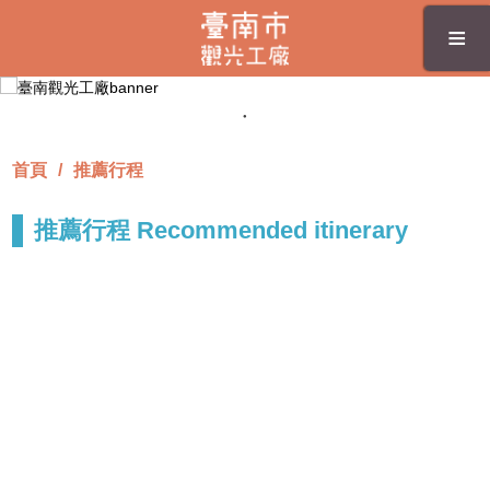
跳
≡
到
主
要
內
容
區
首頁
推薦行程
塊
推薦行程 Recommended itinerary