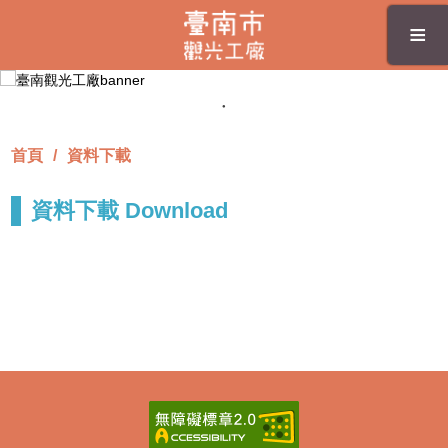
跳
≡
到
主
要
內
容
區
首頁
資料下載
塊
資料下載 Download