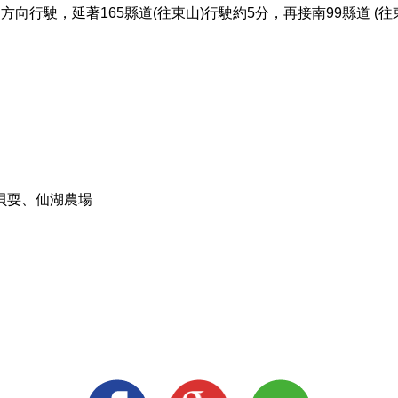
行駛，延著165縣道(往東山)行駛約5分，再接南99縣道 (往
貝耍、仙湖農場