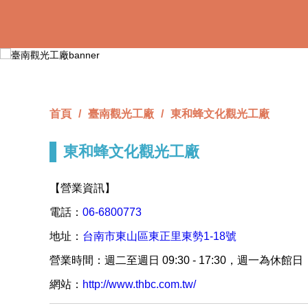
跳
到
主
要
內
容
區
塊
首頁
臺南觀光工廠
東和蜂文化觀光工廠
東和蜂文化觀光工廠
【營業資訊】
電話：
06-6800773
地址：
台南市東山區東正里東勢1-18號
營業時間：週二至週日 09:30 - 17:30，週一為休館日
網站：
http://www.thbc.com.tw/