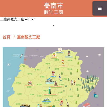
跳
≡
到
主
要
內
容
區
首頁
臺南觀光工廠
塊